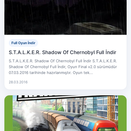
Full Oyun İndir
S.T.A.L.K.E.R. Shadow Of Chernobyl Full İndir
S.T.A.L.K.E.R. Shadow Of Chernobyl Full İndir S.T.A.L.K.E.R.
Shadow Of Chernobyl Full İndir, Oyun Final v2.0 sürümüdür
07.03.2016 tarihinde hazırlanmıştır. Oyun tek...
28.03.2016