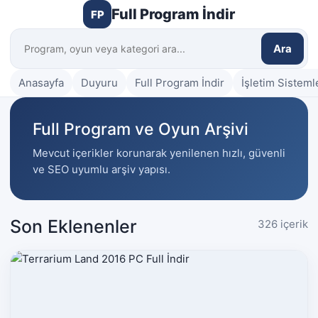
Full Program İndir
FP
Ara
Anasayfa
Duyuru
Full Program İndir
İşletim Sisteml
Full Program ve Oyun Arşivi
Mevcut içerikler korunarak yenilenen hızlı, güvenli
ve SEO uyumlu arşiv yapısı.
Son Eklenenler
326 içerik