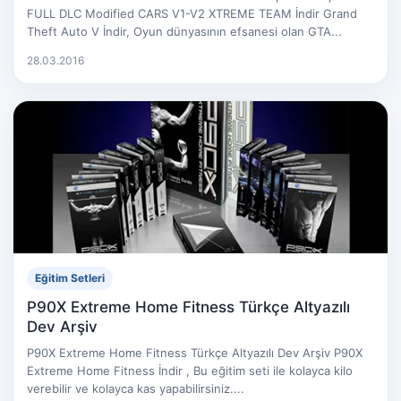
FULL DLC Modified CARS V1-V2 XTREME TEAM İndir Grand
Theft Auto V İndir, Oyun dünyasının efsanesi olan GTA...
28.03.2016
Eğitim Setleri
P90X Extreme Home Fitness Türkçe Altyazılı
Dev Arşiv
P90X Extreme Home Fitness Türkçe Altyazılı Dev Arşiv P90X
Extreme Home Fitness İndir , Bu eğitim seti ile kolayca kilo
verebilir ve kolayca kas yapabilirsiniz....