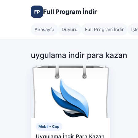
Full Program İndir
FP
Anasayfa
Duyuru
Full Program İndir
İşl
uygulama indir para kazan
Mobil - Cep
Uygulama İndir Para Kazan