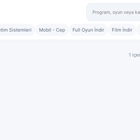
etim Sistemleri
Mobil - Cep
Full Oyun İndir
Film İndir
1 içe