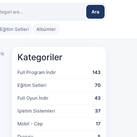
Ara
Eğitim Setleri
Albümler
rik
Kategoriler
Full Program İndir
143
Eğitim Setleri
70
Full Oyun İndir
43
İşletim Sistemleri
37
Mobil - Cep
17
Duyuru
5