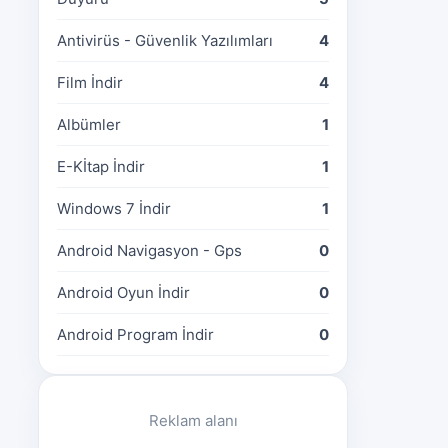
Antivirüs - Güvenlik Yazılımları
4
Film İndir
4
Albümler
1
E-Kİtap İndir
1
Windows 7 İndir
1
Android Navigasyon - Gps
0
Android Oyun İndir
0
Android Program İndir
0
Reklam alanı