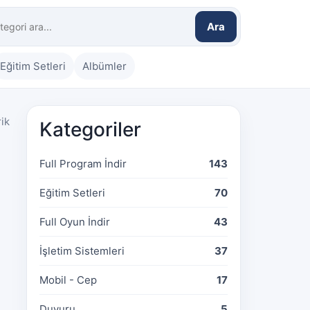
Ara
Eğitim Setleri
Albümler
rik
Kategoriler
Full Program İndir
143
Eğitim Setleri
70
Full Oyun İndir
43
İşletim Sistemleri
37
Mobil - Cep
17
Duyuru
5