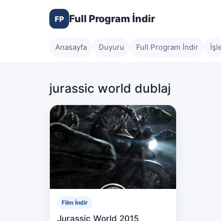
Full Program İndir
FP
Anasayfa
Duyuru
Full Program İndir
İşl
jurassic world dublaj
Film İndir
Jurassic World 2015