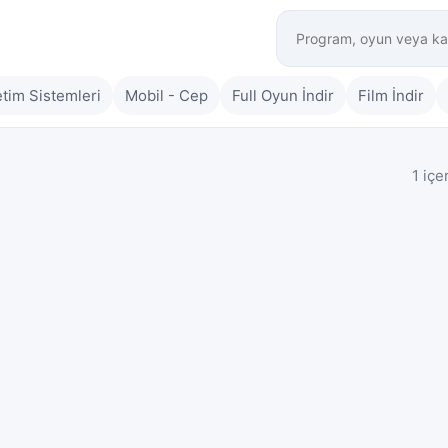
etim Sistemleri
Mobil - Cep
Full Oyun İndir
Film İndir
1 içe