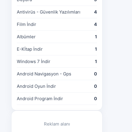
Antivirüs - Güvenlik Yazılımları
4
Film İndir
4
Albümler
1
E-Kİtap İndir
1
Windows 7 İndir
1
Android Navigasyon - Gps
0
Android Oyun İndir
0
Android Program İndir
0
Reklam alanı