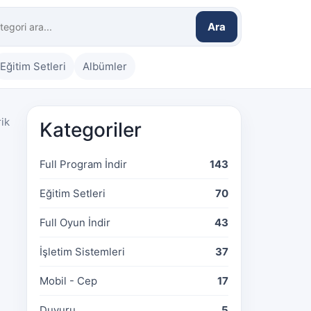
Ara
Eğitim Setleri
Albümler
rik
Kategoriler
Full Program İndir
143
Eğitim Setleri
70
Full Oyun İndir
43
İşletim Sistemleri
37
Mobil - Cep
17
Duyuru
5