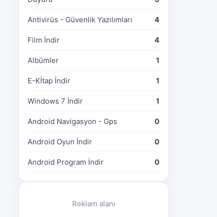
Antivirüs - Güvenlik Yazılımları
4
Film İndir
4
Albümler
1
E-Kİtap İndir
1
Windows 7 İndir
1
Android Navigasyon - Gps
0
Android Oyun İndir
0
Android Program İndir
0
Reklam alanı