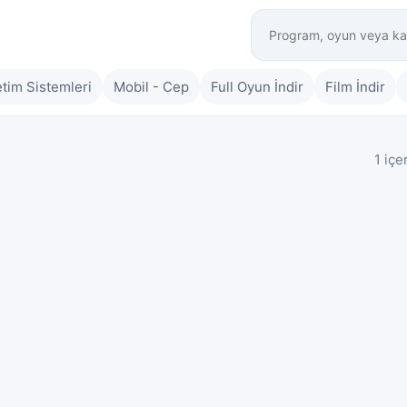
etim Sistemleri
Mobil - Cep
Full Oyun İndir
Film İndir
1 içe