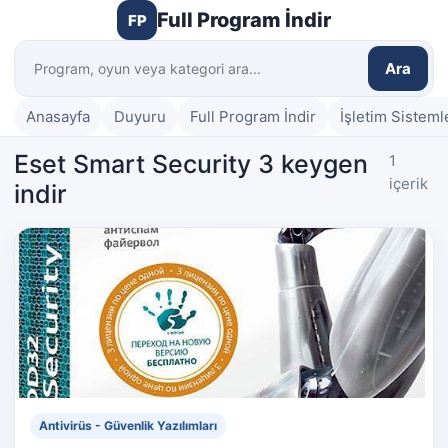
Full Program İndir
FP
Ara
Anasayfa
Duyuru
Full Program İndir
İşletim Sisteml
Eset Smart Security 3 keygen
1
içerik
indir
Antivirüs - Güvenlik Yazılımları