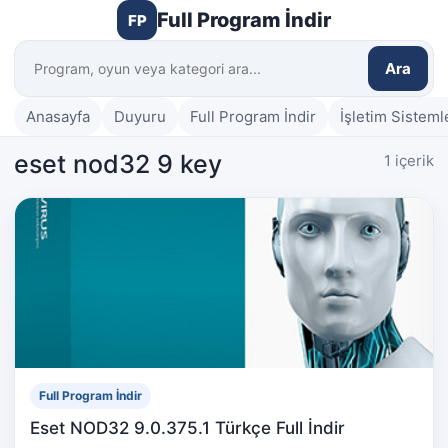
Full Program İndir
FP
Ara
Anasayfa
Duyuru
Full Program İndir
İşletim Sisteml
eset nod32 9 key
1 içerik
Full Program İndir
Eset NOD32 9.0.375.1 Türkçe Full İndir