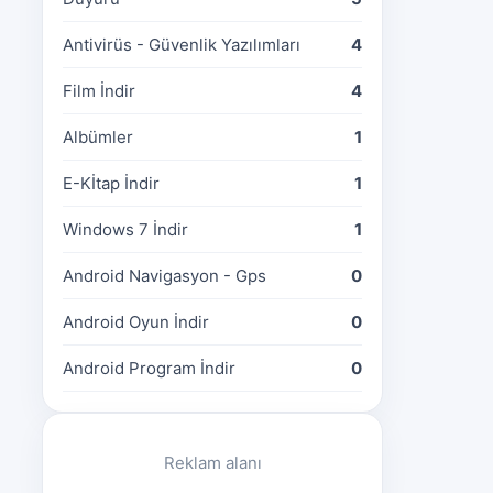
Antivirüs - Güvenlik Yazılımları
4
Film İndir
4
Albümler
1
E-Kİtap İndir
1
Windows 7 İndir
1
Android Navigasyon - Gps
0
Android Oyun İndir
0
Android Program İndir
0
Reklam alanı