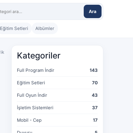
Ara
Eğitim Setleri
Albümler
rik
Kategoriler
Full Program İndir
143
Eğitim Setleri
70
Full Oyun İndir
43
İşletim Sistemleri
37
Mobil - Cep
17
Duyuru
5