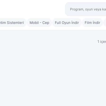
etim Sistemleri
Mobil - Cep
Full Oyun İndir
Film İndir
1 içe