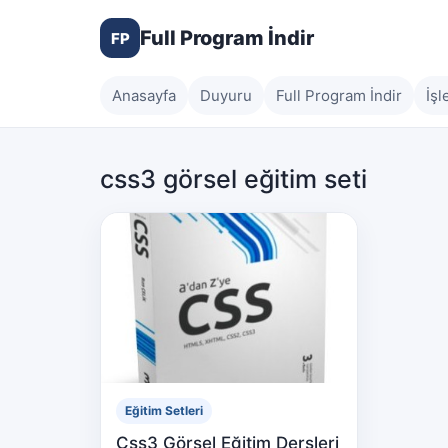
Full Program İndir
FP
Anasayfa
Duyuru
Full Program İndir
İşl
css3 görsel eğitim seti
Eğitim Setleri
Css3 Görsel Eğitim Dersleri