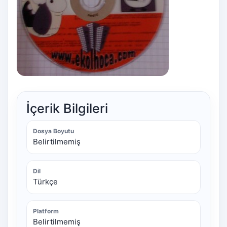
İçerik Bilgileri
Dosya Boyutu
Belirtilmemiş
Dil
Türkçe
Platform
Belirtilmemiş