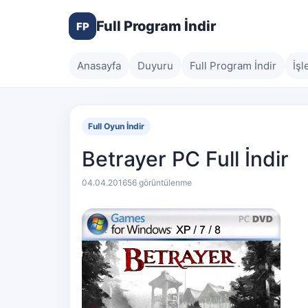
Full Program İndir
FP
Anasayfa
Duyuru
Full Program İndir
İşl
Full Oyun İndir
Betrayer PC Full İndir
04.04.2016
56 görüntülenme