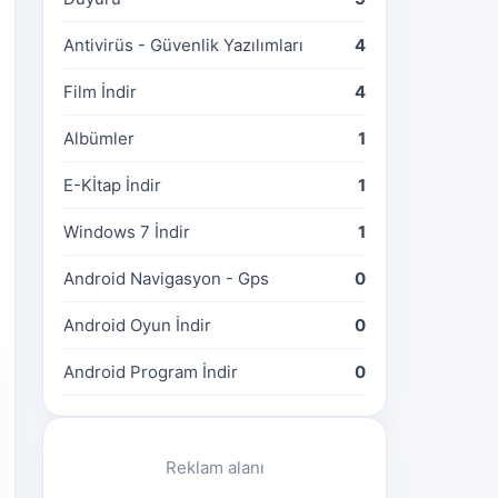
Antivirüs - Güvenlik Yazılımları
4
Film İndir
4
Albümler
1
E-Kİtap İndir
1
Windows 7 İndir
1
Android Navigasyon - Gps
0
Android Oyun İndir
0
Android Program İndir
0
Reklam alanı