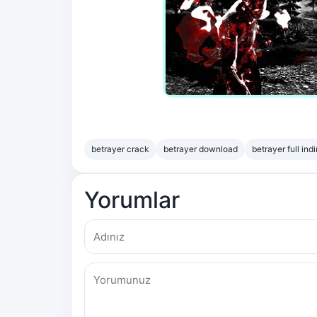
betrayer crack
betrayer download
betrayer full indi
Yorumlar